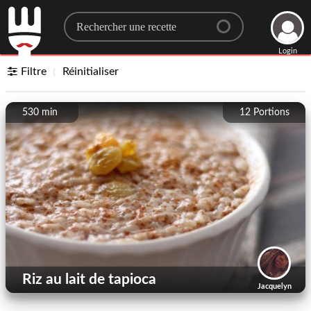
Search for a recipe
Login
Filtre
Réinitialiser
530 min
12
Portions
Riz au lait de tapioca
Jacquelyn