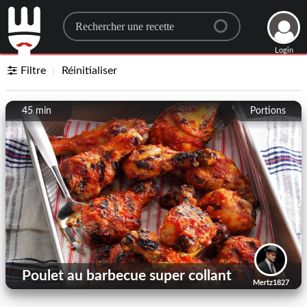
Search for a recipe
Login
Filtre
Réinitialiser
45 min
Portions
Poulet au barbecue super collant
Mertz1827