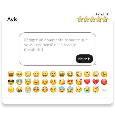
Recettes de plats réconfortants
20
min
Style de cuisson
40
min
J'ai adoré
Avis
steak de jambon glacé à l'érable et à la pêche
steaks toscans à la tomate séchée
more